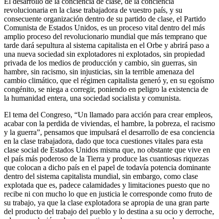
El desarrollo de la conciencia de clase, de la conciencia
revolucionaria en la clase trabajadora de vuestro país, y su
consecuente organización dentro de su partido de clase, el Partido
Comunista de Estados Unidos, es un proceso vital dentro del más
amplio proceso del revolucionario mundial que más temprano que
tarde dará sepultura al sistema capitalista en el Orbe y abrirá paso a
una nueva sociedad sin explotadores ni explotados, sin propiedad
privada de los medios de producción y cambio, sin guerras, sin
hambre, sin racismo, sin injusticias, sin la terrible amenaza del
cambio climático, que el régimen capitalista generó y, en su egoísmo
congénito, se niega a corregir, poniendo en peligro la existencia de
la humanidad entera, una sociedad socialista y comunista.
El tema del Congreso, “Un llamado para acción para crear empleos,
acabar con la perdida de viviendas, el hambre, la pobreza, el racismo
y la guerra”, pensamos que impulsará el desarrollo de esa conciencia
en la clase trabajadora, dado que toca cuestiones vitales para esta
clase social de Estados Unidos misma que, no obstante que vive en
el país más poderoso de la Tierra y produce las cuantiosas riquezas
que colocan a dicho país en el papel de todavía potencia dominante
dentro del sistema capitalista mundial, sin embargo, como clase
explotada que es, padece calamidades y limitaciones puesto que no
recibe ni con mucho lo que en justicia le corresponde como fruto de
su trabajo, ya que la clase explotadora se apropia de una gran parte
del producto del trabajo del pueblo y lo destina a su ocio y derroche,