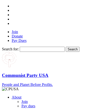
Join
Donate
Pay Dues
Search for:
Communist Party USA
People and Planet Before Profits.
About
Join
Pay dues