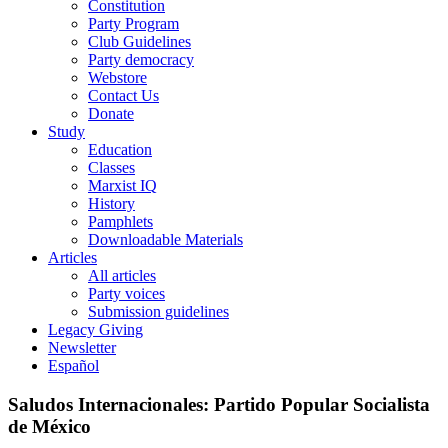
Constitution
Party Program
Club Guidelines
Party democracy
Webstore
Contact Us
Donate
Study
Education
Classes
Marxist IQ
History
Pamphlets
Downloadable Materials
Articles
All articles
Party voices
Submission guidelines
Legacy Giving
Newsletter
Español
Saludos Internacionales: Partido Popular Socialista
de México