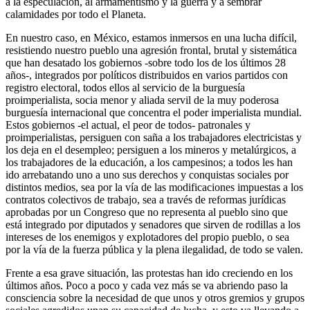
a la especulación, al armamentismo y la guerra y a sembrar
calamidades por todo el Planeta.
En nuestro caso, en México, estamos inmersos en una lucha difícil,
resistiendo nuestro pueblo una agresión frontal, brutal y sistemática
que han desatado los gobiernos -sobre todo los de los últimos 28
años-, integrados por políticos distribuidos en varios partidos con
registro electoral, todos ellos al servicio de la burguesía
proimperialista, socia menor y aliada servil de la muy poderosa
burguesía internacional que concentra el poder imperialista mundial.
Estos gobiernos -el actual, el peor de todos- patronales y
proimperialistas, persiguen con saña a los trabajadores electricistas y
los deja en el desempleo; persiguen a los mineros y metalúrgicos, a
los trabajadores de la educación, a los campesinos; a todos les han
ido arrebatando uno a uno sus derechos y conquistas sociales por
distintos medios, sea por la vía de las modificaciones impuestas a los
contratos colectivos de trabajo, sea a través de reformas jurídicas
aprobadas por un Congreso que no representa al pueblo sino que
está integrado por diputados y senadores que sirven de rodillas a los
intereses de los enemigos y explotadores del propio pueblo, o sea
por la vía de la fuerza pública y la plena ilegalidad, de todo se valen.
Frente a esa grave situación, las protestas han ido creciendo en los
últimos años. Poco a poco y cada vez más se va abriendo paso la
consciencia sobre la necesidad de que unos y otros gremios y grupos