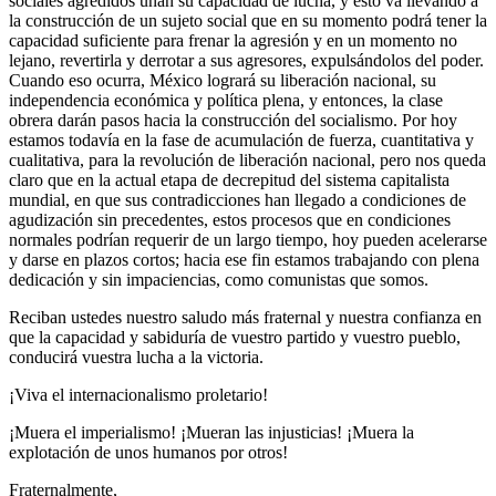
sociales agredidos unan su capacidad de lucha, y esto va llevando a
la construcción de un sujeto social que en su momento podrá tener la
capacidad suficiente para frenar la agresión y en un momento no
lejano, revertirla y derrotar a sus agresores, expulsándolos del poder.
Cuando eso ocurra, México logrará su liberación nacional, su
independencia económica y política plena, y entonces, la clase
obrera darán pasos hacia la construcción del socialismo. Por hoy
estamos todavía en la fase de acumulación de fuerza, cuantitativa y
cualitativa, para la revolución de liberación nacional, pero nos queda
claro que en la actual etapa de decrepitud del sistema capitalista
mundial, en que sus contradicciones han llegado a condiciones de
agudización sin precedentes, estos procesos que en condiciones
normales podrían requerir de un largo tiempo, hoy pueden acelerarse
y darse en plazos cortos; hacia ese fin estamos trabajando con plena
dedicación y sin impaciencias, como comunistas que somos.
Reciban ustedes nuestro saludo más fraternal y nuestra confianza en
que la capacidad y sabiduría de vuestro partido y vuestro pueblo,
conducirá vuestra lucha a la victoria.
¡Viva el internacionalismo proletario!
¡Muera el imperialismo! ¡Mueran las injusticias! ¡Muera la
explotación de unos humanos por otros!
Fraternalmente,