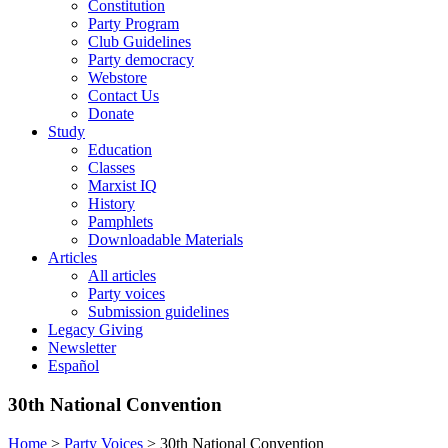
Constitution
Party Program
Club Guidelines
Party democracy
Webstore
Contact Us
Donate
Study
Education
Classes
Marxist IQ
History
Pamphlets
Downloadable Materials
Articles
All articles
Party voices
Submission guidelines
Legacy Giving
Newsletter
Español
30th National Convention
Home
>
Party Voices
>
30th National Convention