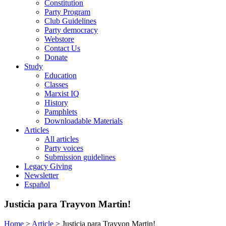
Constitution
Party Program
Club Guidelines
Party democracy
Webstore
Contact Us
Donate
Study
Education
Classes
Marxist IQ
History
Pamphlets
Downloadable Materials
Articles
All articles
Party voices
Submission guidelines
Legacy Giving
Newsletter
Español
Justicia para Trayvon Martin!
Home
>
Article
>
Justicia para Trayvon Martin!