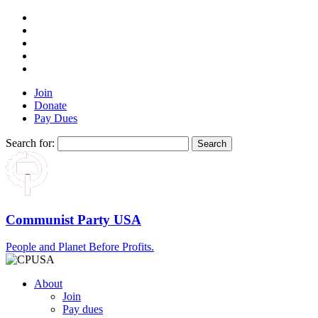
Join
Donate
Pay Dues
Search for:
Communist Party USA
People and Planet Before Profits.
About
Join
Pay dues